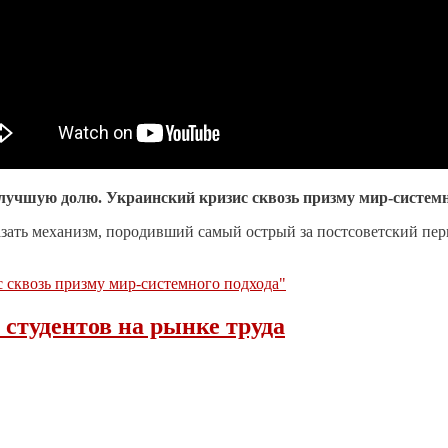
лучшую долю. Украинский кризис сквозь призму мир-системн
зать механизм, породивший самый острый за постсоветский пе
 сквозь призму мир-системного подхода"
студентов на рынке труда