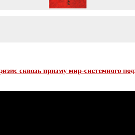
изис сквозь призму мир-системного под